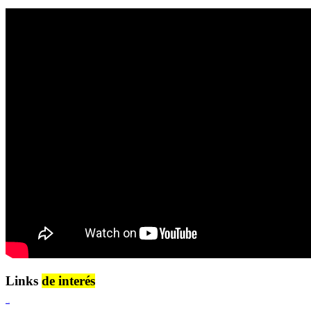
Links
de interés
Lenguaje Claro