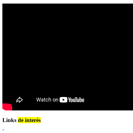
Links
de interés
Lenguaje Claro