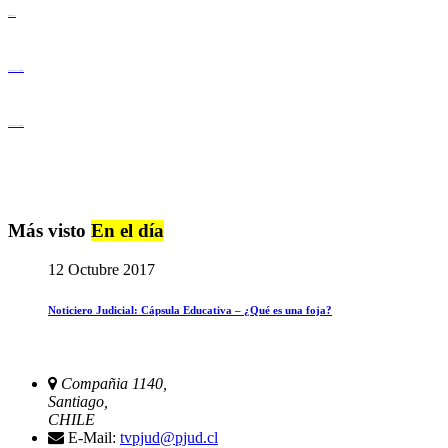
Derechos Humanos
Igualdad de Género y No Discriminación
Igualdad de Género y No Discriminación
Más visto
En el día
12 Octubre 2017
Noticiero Judicial: Cápsula Educativa – ¿Qué es una foja?
Compañia 1140,
Santiago,
CHILE
E-Mail:
tvpjud@pjud.cl