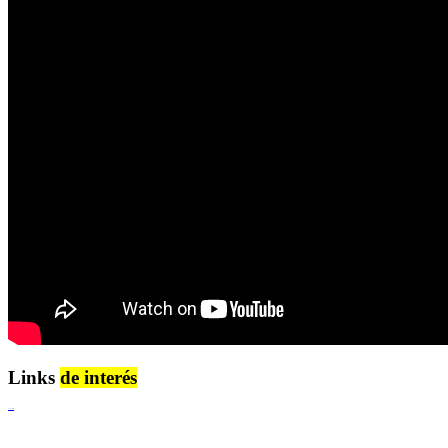
Links
de interés
Lenguaje Claro