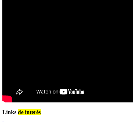
Links
de interés
Lenguaje Claro