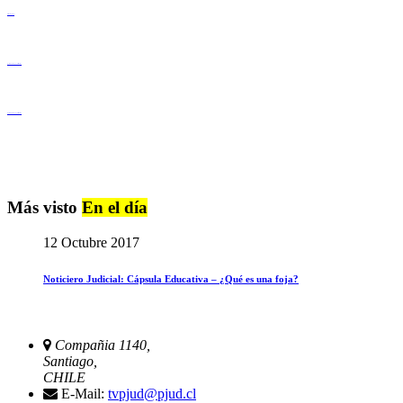
Derechos Humanos
Igualdad de Género y No Discriminación
Igualdad de Género y No Discriminación
Más visto
En el día
12 Octubre 2017
Noticiero Judicial: Cápsula Educativa – ¿Qué es una foja?
Compañia 1140,
Santiago,
CHILE
E-Mail:
tvpjud@pjud.cl