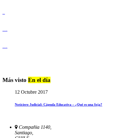
Derechos Humanos
Igualdad de Género y No Discriminación
Igualdad de Género y No Discriminación
Más visto
En el día
12 Octubre 2017
Noticiero Judicial: Cápsula Educativa – ¿Qué es una foja?
Compañia 1140,
Santiago,