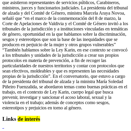
que asistieron representantes de servicios públicos, Carabineros,
ministros, jueces y funcionarios judiciales. La presidenta del tribunal
de alzada y del Comité de Género, ministra Marcela Araya Novoa,
señaló que “en el marco de la conmemoración del 8 de marzo, la
Corte de Apelaciones de Valdivia y el Comité de Género invitó a los
tribunales de la jurisdicción y a instituciones vinculadas en temáticas
de género, oportunidad en la que hablamos sobre la discriminación,
sesgos y estereotipos que son la base de las inequidades que se
producen en perjuicio de la mujer y otros grupos vulnerables”
“También hablamos sobre la Ley Karin, en ese contexto se convocó
a los tribunales y unidades de la jurisdicción a crear sus propios
protocolos en materia de prevención, a fin de recoger las
particularidades de nuestros territorios y contar con protocolos que
sean efectivos, moldeables y que es representen las necesidades
propias de la jurisdicción”. En el conversatorio, que estuvo a cargo
de la presidenta del tribunal de alzada y la ministra María Soledad
Piñeiro Fuenzalida, se abordaron temas como buenas prácticas en el
trabajo, en el contexto de Ley Karin, cuerpo legal que busca
prevenir, investigar y sancionar el acoso laboral, sexual y la
violencia en el trabajo; además de conceptos como sesgos,
estereotipos y prejuicios en torno al género.
Links
de interés
Lenguaje Claro