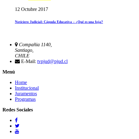
12 Octubre 2017
Noticiero Judicial: Cápsula Educativa – ¿Qué es una foja?
Compañia 1140,
Santiago,
CHILE
E-Mail:
tvpjud@pjud.cl
Menú
Home
Institucional
Juramentos
Programas
Redes Sociales