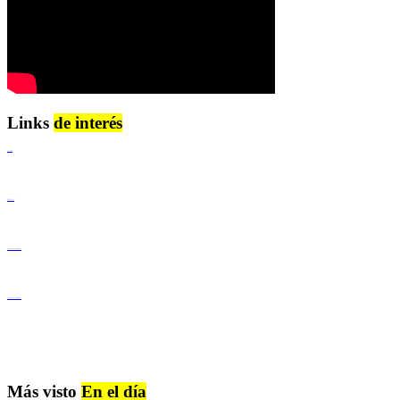
Links
de interés
Lenguaje Claro
Derechos Humanos
Igualdad de Género y No Discriminación
Igualdad de Género y No Discriminación
Más visto
En el día