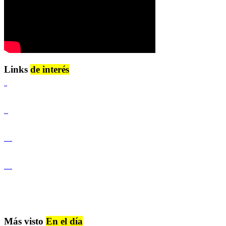
Links
de interés
Lenguaje Claro
Derechos Humanos
Igualdad de Género y No Discriminación
Igualdad de Género y No Discriminación
Más visto
En el día