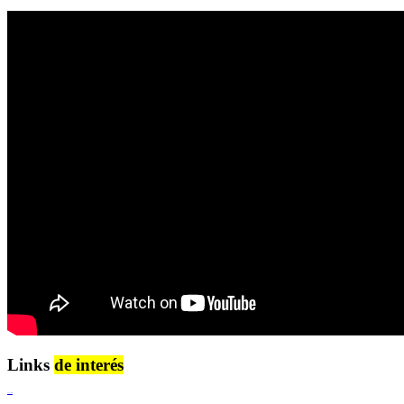
Links
de interés
Lenguaje Claro