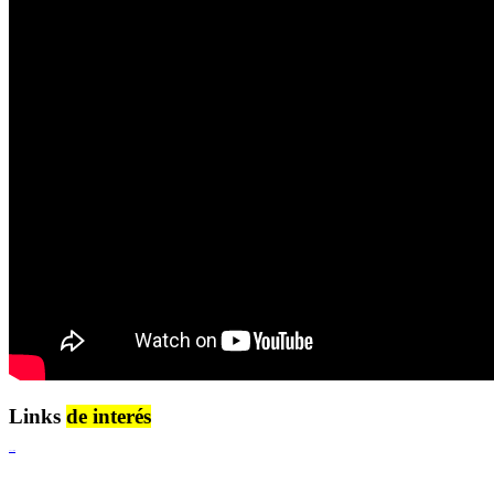
Links
de interés
Lenguaje Claro