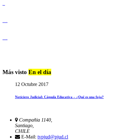
Derechos Humanos
Igualdad de Género y No Discriminación
Igualdad de Género y No Discriminación
Más visto
En el día
12 Octubre 2017
Noticiero Judicial: Cápsula Educativa – ¿Qué es una foja?
Compañia 1140,
Santiago,
CHILE
E-Mail:
tvpjud@pjud.cl