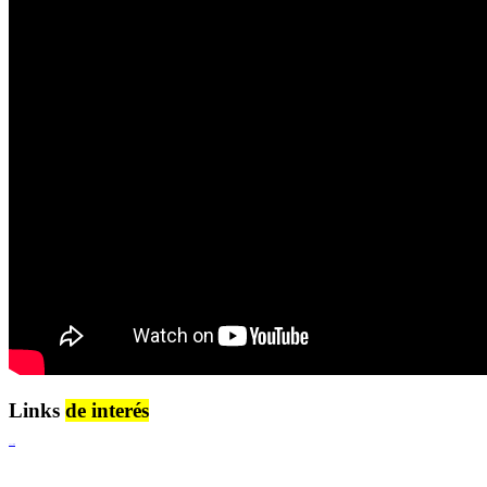
Links
de interés
Lenguaje Claro