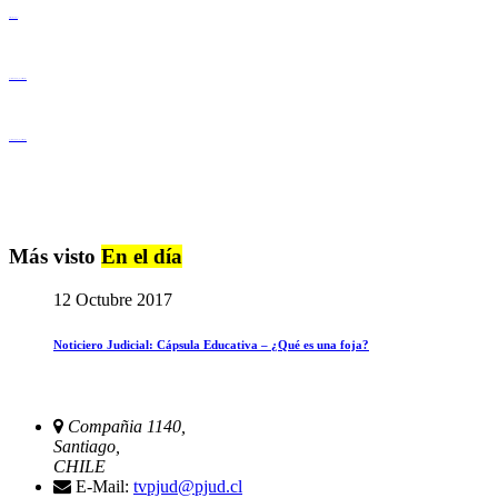
Derechos Humanos
Igualdad de Género y No Discriminación
Igualdad de Género y No Discriminación
Más visto
En el día
12 Octubre 2017
Noticiero Judicial: Cápsula Educativa – ¿Qué es una foja?
Compañia 1140,
Santiago,
CHILE
E-Mail:
tvpjud@pjud.cl