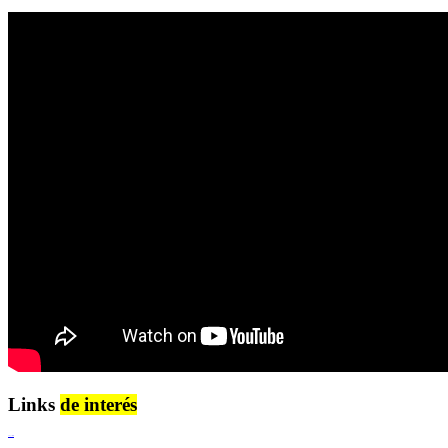
Links
de interés
Lenguaje Claro