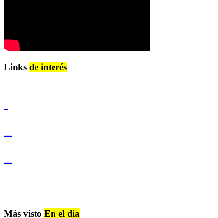
Links
de interés
Lenguaje Claro
Derechos Humanos
Igualdad de Género y No Discriminación
Igualdad de Género y No Discriminación
Más visto
En el día