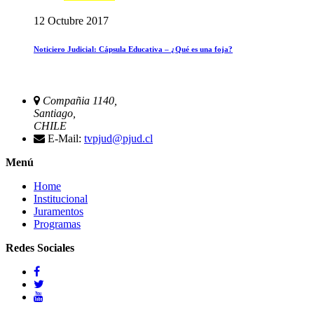
12 Octubre 2017
Noticiero Judicial: Cápsula Educativa – ¿Qué es una foja?
Compañia 1140,
Santiago,
CHILE
E-Mail:
tvpjud@pjud.cl
Menú
Home
Institucional
Juramentos
Programas
Redes Sociales