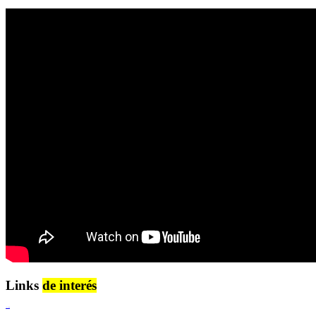
Links
de interés
Lenguaje Claro