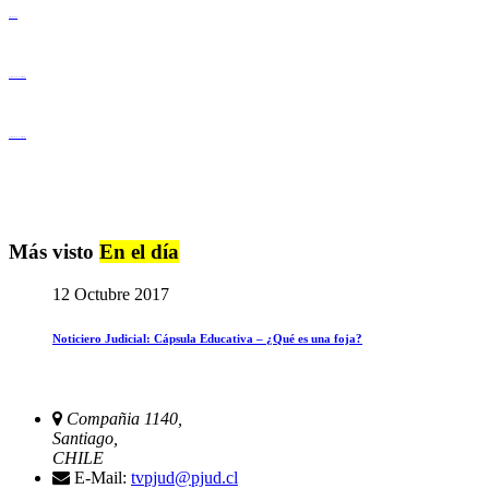
Derechos Humanos
Igualdad de Género y No Discriminación
Igualdad de Género y No Discriminación
Más visto
En el día
12 Octubre 2017
Noticiero Judicial: Cápsula Educativa – ¿Qué es una foja?
Compañia 1140,
Santiago,
CHILE
E-Mail:
tvpjud@pjud.cl