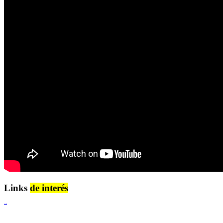
Links
de interés
Lenguaje Claro