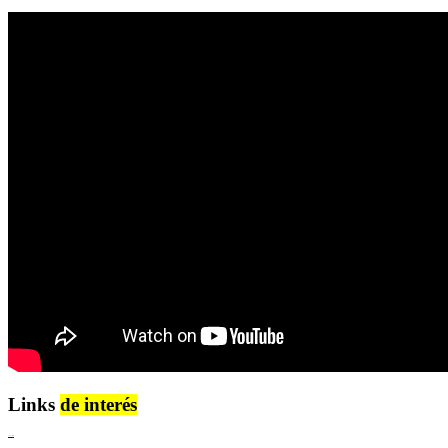
Links
de interés
Lenguaje Claro