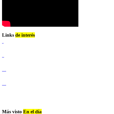
Links
de interés
Lenguaje Claro
Derechos Humanos
Igualdad de Género y No Discriminación
Igualdad de Género y No Discriminación
Más visto
En el día