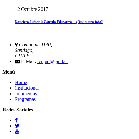
12 Octubre 2017
Noticiero Judicial: Cápsula Educativa – ¿Qué es una foja?
Compañia 1140,
Santiago,
CHILE
E-Mail:
tvpjud@pjud.cl
Menú
Home
Institucional
Juramentos
Programas
Redes Sociales