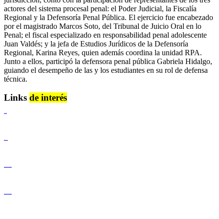
actores del sistema procesal penal: el Poder Judicial, la Fiscalía
Regional y la Defensoría Penal Pública. El ejercicio fue encabezado
por el magistrado Marcos Soto, del Tribunal de Juicio Oral en lo
Penal; el fiscal especializado en responsabilidad penal adolescente
Juan Valdés; y la jefa de Estudios Jurídicos de la Defensoría
Regional, Karina Reyes, quien además coordina la unidad RPA.
Junto a ellos, participó la defensora penal pública Gabriela Hidalgo,
guiando el desempeño de las y los estudiantes en su rol de defensa
técnica.
Links
de interés
Lenguaje Claro
Derechos Humanos
Igualdad de Género y No Discriminación
Igualdad de Género y No Discriminación