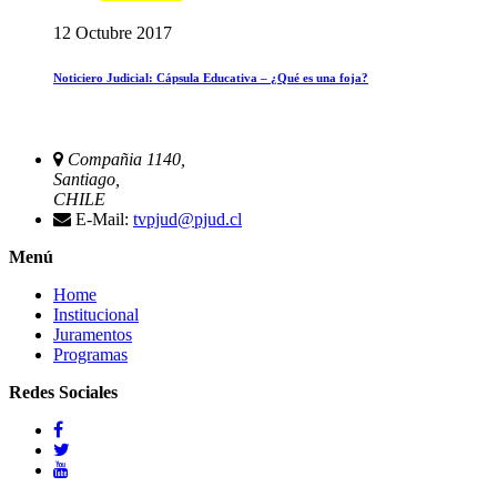
12 Octubre 2017
Noticiero Judicial: Cápsula Educativa – ¿Qué es una foja?
Compañia 1140,
Santiago,
CHILE
E-Mail:
tvpjud@pjud.cl
Menú
Home
Institucional
Juramentos
Programas
Redes Sociales