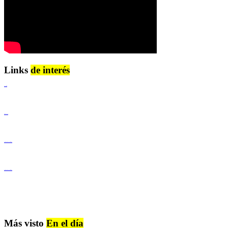
Links
de interés
Lenguaje Claro
Derechos Humanos
Igualdad de Género y No Discriminación
Igualdad de Género y No Discriminación
Más visto
En el día