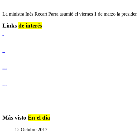
La ministra Inés Recart Parra asumió el viernes 1 de marzo la presiden
Links
de interés
Lenguaje Claro
Derechos Humanos
Igualdad de Género y No Discriminación
Igualdad de Género y No Discriminación
Más visto
En el día
12 Octubre 2017