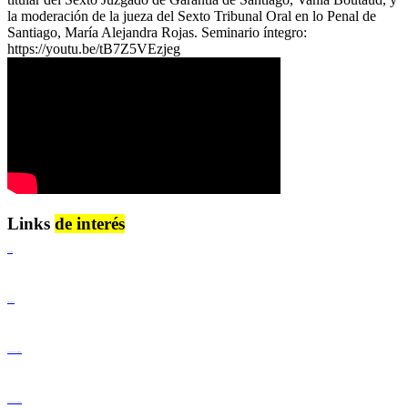
la moderación de la jueza del Sexto Tribunal Oral en lo Penal de
Santiago, María Alejandra Rojas. Seminario íntegro:
https://youtu.be/tB7Z5VEzjeg
Links
de interés
Lenguaje Claro
Derechos Humanos
Igualdad de Género y No Discriminación
Igualdad de Género y No Discriminación