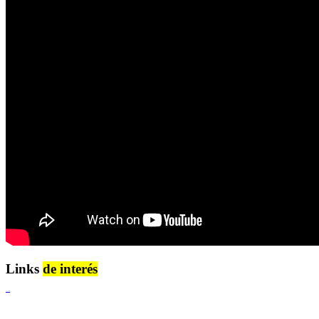
Links
de interés
Lenguaje Claro