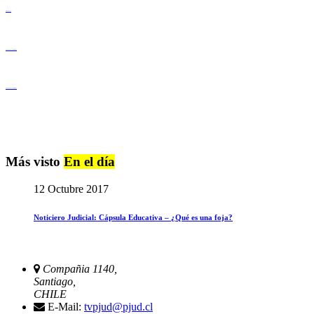
Derechos Humanos
Igualdad de Género y No Discriminación
Igualdad de Género y No Discriminación
Más visto
En el día
12 Octubre 2017
Noticiero Judicial: Cápsula Educativa – ¿Qué es una foja?
Compañia 1140,
Santiago,
CHILE
E-Mail:
tvpjud@pjud.cl