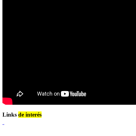
Links
de interés
Lenguaje Claro