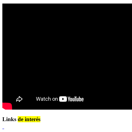
Links
de interés
Lenguaje Claro