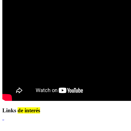
Links
de interés
Lenguaje Claro