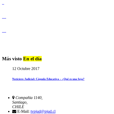
Derechos Humanos
Igualdad de Género y No Discriminación
Igualdad de Género y No Discriminación
Más visto
En el día
12 Octubre 2017
Noticiero Judicial: Cápsula Educativa – ¿Qué es una foja?
Compañia 1140,
Santiago,
CHILE
E-Mail:
tvpjud@pjud.cl