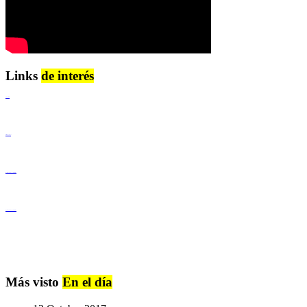
Links
de interés
Lenguaje Claro
Derechos Humanos
Igualdad de Género y No Discriminación
Igualdad de Género y No Discriminación
Más visto
En el día