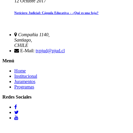
12 Octubre 2017
Noticiero Judicial: Cápsula Educativa – ¿Qué es una foja?
Compañia 1140,
Santiago,
CHILE
E-Mail:
tvpjud@pjud.cl
Menú
Home
Institucional
Juramentos
Programas
Redes Sociales