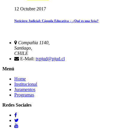
12 Octubre 2017
Noticiero Judicial: Cápsula Educativa – ¿Qué es una foja?
Compañia 1140,
Santiago,
CHILE
E-Mail:
tvpjud@pjud.cl
Menú
Home
Institucional
Juramentos
Programas
Redes Sociales