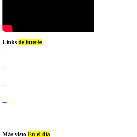
Links
de interés
Lenguaje Claro
Derechos Humanos
Igualdad de Género y No Discriminación
Igualdad de Género y No Discriminación
Más visto
En el día