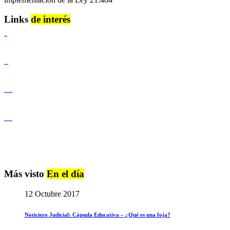
Links
de interés
Lenguaje Claro
Derechos Humanos
Igualdad de Género y No Discriminación
Igualdad de Género y No Discriminación
Más visto
En el día
12 Octubre 2017
Noticiero Judicial: Cápsula Educativa – ¿Qué es una foja?