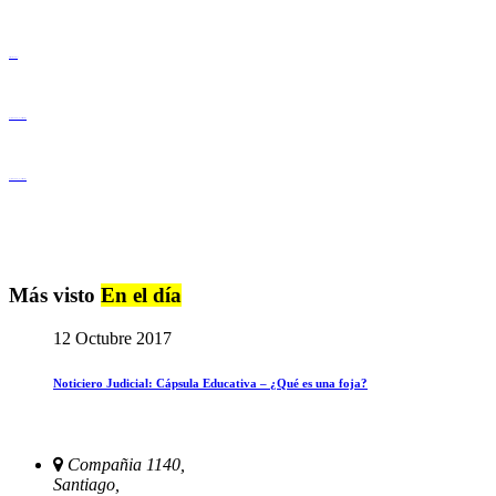
Derechos Humanos
Igualdad de Género y No Discriminación
Igualdad de Género y No Discriminación
Más visto
En el día
12 Octubre 2017
Noticiero Judicial: Cápsula Educativa – ¿Qué es una foja?
Compañia 1140,
Santiago,