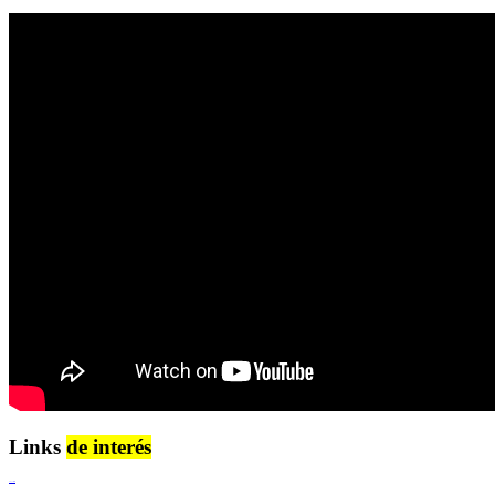
Links
de interés
Lenguaje Claro