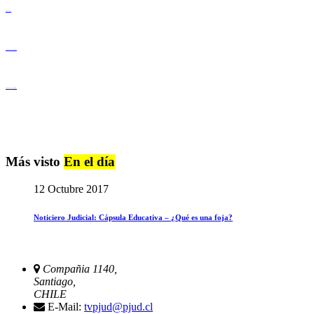
Derechos Humanos
Igualdad de Género y No Discriminación
Igualdad de Género y No Discriminación
Más visto
En el día
12 Octubre 2017
Noticiero Judicial: Cápsula Educativa – ¿Qué es una foja?
Compañia 1140,
Santiago,
CHILE
E-Mail:
tvpjud@pjud.cl