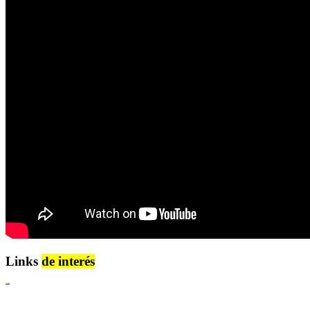
Links
de interés
Lenguaje Claro