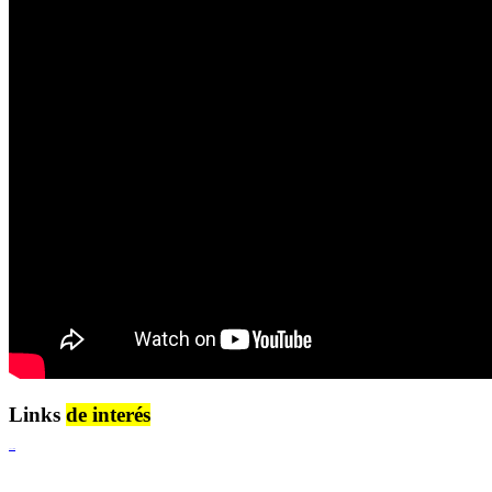
Links
de interés
Lenguaje Claro