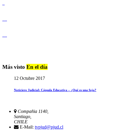
Derechos Humanos
Igualdad de Género y No Discriminación
Igualdad de Género y No Discriminación
Más visto
En el día
12 Octubre 2017
Noticiero Judicial: Cápsula Educativa – ¿Qué es una foja?
Compañia 1140,
Santiago,
CHILE
E-Mail:
tvpjud@pjud.cl