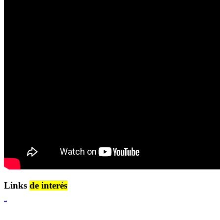
Links
de interés
Lenguaje Claro