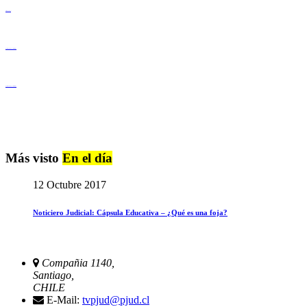
Derechos Humanos
Igualdad de Género y No Discriminación
Igualdad de Género y No Discriminación
Más visto
En el día
12 Octubre 2017
Noticiero Judicial: Cápsula Educativa – ¿Qué es una foja?
Compañia 1140,
Santiago,
CHILE
E-Mail:
tvpjud@pjud.cl