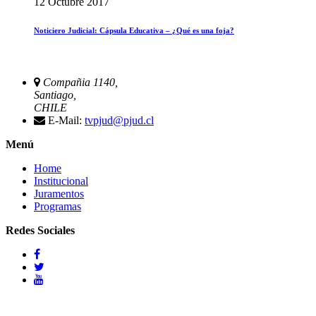
12 Octubre 2017
Noticiero Judicial: Cápsula Educativa – ¿Qué es una foja?
Compañia 1140,
Santiago,
CHILE
E-Mail:
tvpjud@pjud.cl
Menú
Home
Institucional
Juramentos
Programas
Redes Sociales