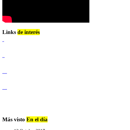
Links
de interés
Lenguaje Claro
Derechos Humanos
Igualdad de Género y No Discriminación
Igualdad de Género y No Discriminación
Más visto
En el día