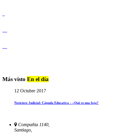
Derechos Humanos
Igualdad de Género y No Discriminación
Igualdad de Género y No Discriminación
Más visto
En el día
12 Octubre 2017
Noticiero Judicial: Cápsula Educativa – ¿Qué es una foja?
Compañia 1140,
Santiago,