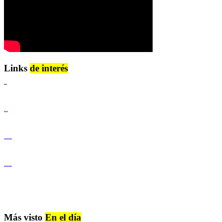
Links
de interés
Lenguaje Claro
Derechos Humanos
Igualdad de Género y No Discriminación
Igualdad de Género y No Discriminación
Más visto
En el día