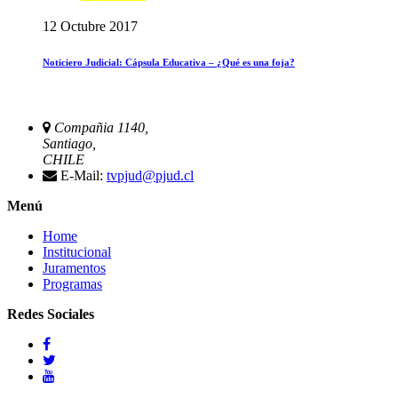
12 Octubre 2017
Noticiero Judicial: Cápsula Educativa – ¿Qué es una foja?
Compañia 1140,
Santiago,
CHILE
E-Mail:
tvpjud@pjud.cl
Menú
Home
Institucional
Juramentos
Programas
Redes Sociales