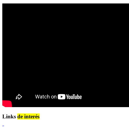
Links
de interés
Lenguaje Claro