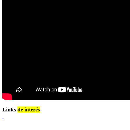
Links
de interés
Lenguaje Claro