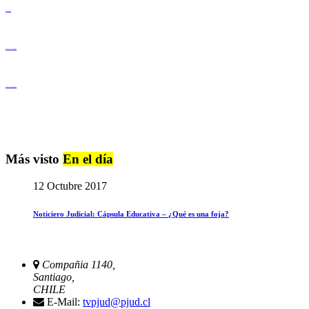
Derechos Humanos
Igualdad de Género y No Discriminación
Igualdad de Género y No Discriminación
Más visto
En el día
12 Octubre 2017
Noticiero Judicial: Cápsula Educativa – ¿Qué es una foja?
Compañia 1140,
Santiago,
CHILE
E-Mail:
tvpjud@pjud.cl