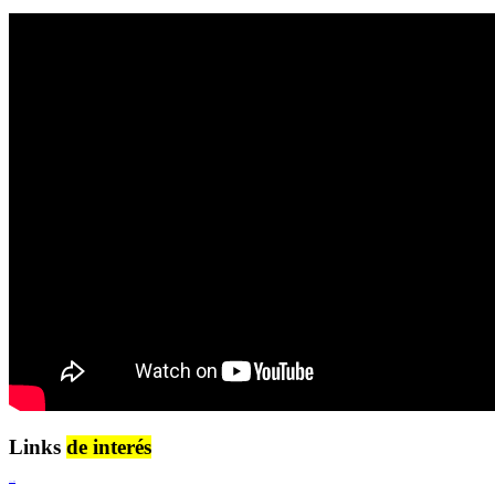
Links
de interés
Lenguaje Claro