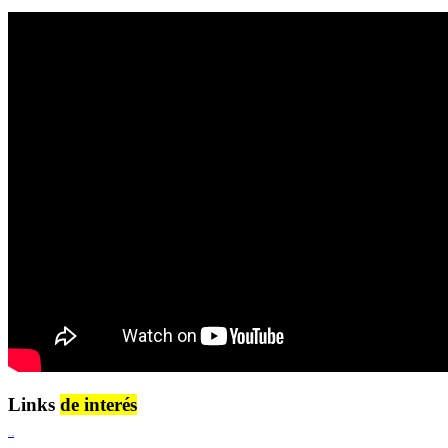
Links
de interés
Lenguaje Claro