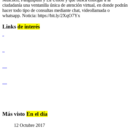
ciudadanía una ventanilla única de atención virtual, en donde podrán
hacer todo tipo de consultas mediante chat, videollamada o
whatsapp. Noticia: https://bit.ly/2XqO7Yx
Links
de interés
Lenguaje Claro
Derechos Humanos
Igualdad de Género y No Discriminación
Igualdad de Género y No Discriminación
Más visto
En el día
12 Octubre 2017