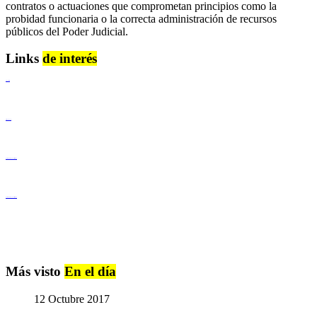
contratos o actuaciones que comprometan principios como la
probidad funcionaria o la correcta administración de recursos
públicos del Poder Judicial.
Links
de interés
Lenguaje Claro
Derechos Humanos
Igualdad de Género y No Discriminación
Igualdad de Género y No Discriminación
Más visto
En el día
12 Octubre 2017