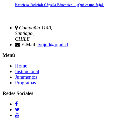
Noticiero Judicial: Cápsula Educativa – ¿Qué es una foja?
Compañia 1140,
Santiago,
CHILE
E-Mail:
tvpjud@pjud.cl
Menú
Home
Institucional
Juramentos
Programas
Redes Sociales