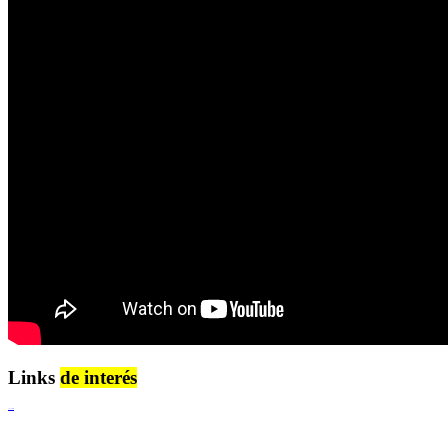
Links
de interés
Lenguaje Claro