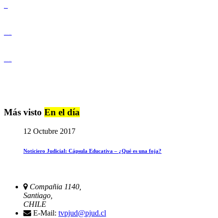
Derechos Humanos
Igualdad de Género y No Discriminación
Igualdad de Género y No Discriminación
Más visto
En el día
12 Octubre 2017
Noticiero Judicial: Cápsula Educativa – ¿Qué es una foja?
Compañia 1140,
Santiago,
CHILE
E-Mail:
tvpjud@pjud.cl