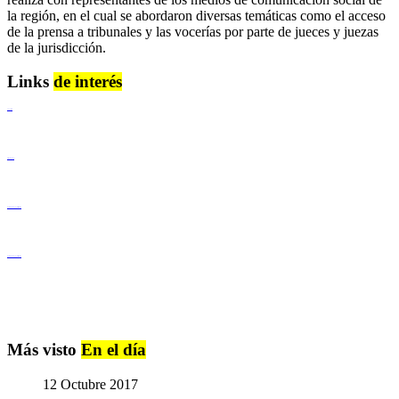
la región, en el cual se abordaron diversas temáticas como el acceso
de la prensa a tribunales y las vocerías por parte de jueces y juezas
de la jurisdicción.
Links
de interés
Lenguaje Claro
Derechos Humanos
Igualdad de Género y No Discriminación
Igualdad de Género y No Discriminación
Más visto
En el día
12 Octubre 2017