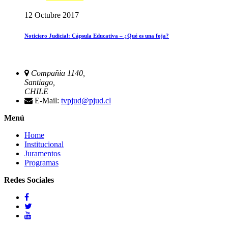
12 Octubre 2017
Noticiero Judicial: Cápsula Educativa – ¿Qué es una foja?
Compañia 1140,
Santiago,
CHILE
E-Mail:
tvpjud@pjud.cl
Menú
Home
Institucional
Juramentos
Programas
Redes Sociales