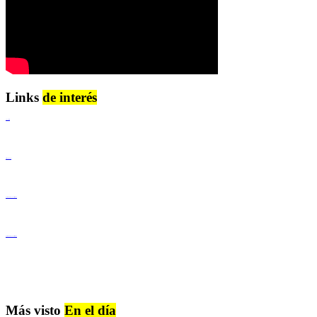
Links
de interés
Lenguaje Claro
Derechos Humanos
Igualdad de Género y No Discriminación
Igualdad de Género y No Discriminación
Más visto
En el día