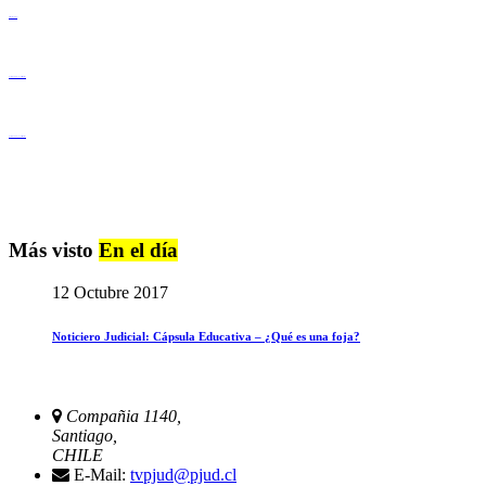
Derechos Humanos
Igualdad de Género y No Discriminación
Igualdad de Género y No Discriminación
Más visto
En el día
12 Octubre 2017
Noticiero Judicial: Cápsula Educativa – ¿Qué es una foja?
Compañia 1140,
Santiago,
CHILE
E-Mail:
tvpjud@pjud.cl