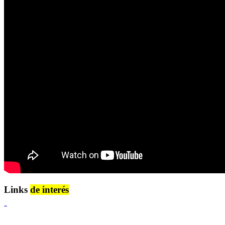
Links
de interés
Lenguaje Claro