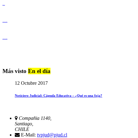
Derechos Humanos
Igualdad de Género y No Discriminación
Igualdad de Género y No Discriminación
Más visto
En el día
12 Octubre 2017
Noticiero Judicial: Cápsula Educativa – ¿Qué es una foja?
Compañia 1140,
Santiago,
CHILE
E-Mail:
tvpjud@pjud.cl