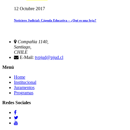
12 Octubre 2017
Noticiero Judicial: Cápsula Educativa – ¿Qué es una foja?
Compañia 1140,
Santiago,
CHILE
E-Mail:
tvpjud@pjud.cl
Menú
Home
Institucional
Juramentos
Programas
Redes Sociales