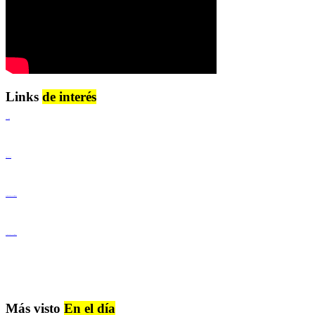
Links
de interés
Lenguaje Claro
Derechos Humanos
Igualdad de Género y No Discriminación
Igualdad de Género y No Discriminación
Más visto
En el día