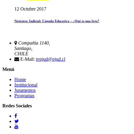
12 Octubre 2017
Noticiero Judicial: Cápsula Educativa – ¿Qué es una foja?
Compañia 1140,
Santiago,
CHILE
E-Mail:
tvpjud@pjud.cl
Menú
Home
Institucional
Juramentos
Programas
Redes Sociales