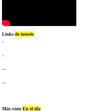
Links
de interés
Lenguaje Claro
Derechos Humanos
Igualdad de Género y No Discriminación
Igualdad de Género y No Discriminación
Más visto
En el día