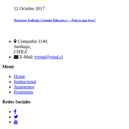
12 Octubre 2017
Noticiero Judicial: Cápsula Educativa – ¿Qué es una foja?
Compañia 1140,
Santiago,
CHILE
E-Mail:
tvpjud@pjud.cl
Menú
Home
Institucional
Juramentos
Programas
Redes Sociales