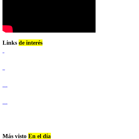
Links
de interés
Lenguaje Claro
Derechos Humanos
Igualdad de Género y No Discriminación
Igualdad de Género y No Discriminación
Más visto
En el día