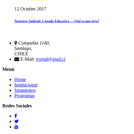
12 Octubre 2017
Noticiero Judicial: Cápsula Educativa – ¿Qué es una foja?
Compañia 1140,
Santiago,
CHILE
E-Mail:
tvpjud@pjud.cl
Menú
Home
Institucional
Juramentos
Programas
Redes Sociales