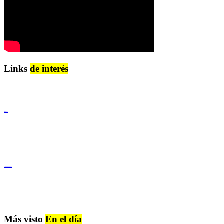
Links
de interés
Lenguaje Claro
Derechos Humanos
Igualdad de Género y No Discriminación
Igualdad de Género y No Discriminación
Más visto
En el día